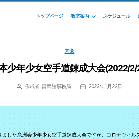
トップページ
教室案内
スケジュール
カ
大会
テ
ゴ
少年少女空手道錬成大会(2022/2
リ
ー
作成者:
昌武館事務局
2022年1月22日
投
投
稿
稿
者
日
しておりました糸洲会少年少女空手道錬成大会ですが、コロナウィ