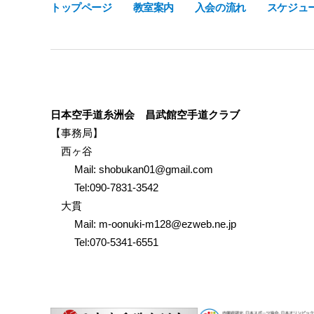
トップページ
教室案内
入会の流れ
スケジュ
日本空手道糸洲会 昌武館空手道クラブ
【事務局】
西ヶ谷
Mail: shobukan01@gmail.com
Tel:090-7831-3542
大貫
Mail: m-oonuki-m128@ezweb.ne.jp
Tel:070-5341-6551