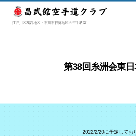
日
江戸川区葛西地区・市川市行徳地区の空手教室
本
空
手
道
糸
洲
第38回糸洲会東日本
会
昌
武
館
空
手
道
ク
ラ
2022/2/20に予定