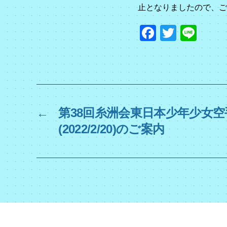
ブ
止となりましたので、ご
F
T
Li
a
wi
n
c
tt
e
e
er
b
o
←
第38回糸洲会東日本少年少女
o
(2022/2/20)のご案内
k