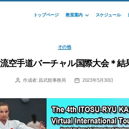
トップページ
教室案内
スケジュール
カ
その他
テ
ゴ
洲流空手道バーチャル国際大会＊結
リ
ー
作成者:
昌武館事務局
2023年5月30日
投
投
稿
稿
者
日