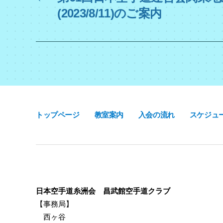
o
(2023/8/11)のご案内
k
トップページ
教室案内
入会の流れ
スケジュ
日本空手道糸洲会 昌武館空手道クラブ
【事務局】
西ヶ谷