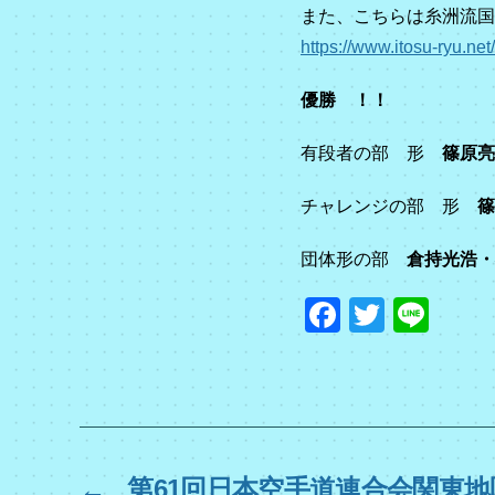
また、こちらは糸洲流国
https://www.itosu-ryu.net
優勝 ！！
有段者の部 形
篠原亮
チャレンジの部 形
団体形の部
倉持光浩・
F
T
Li
a
wi
n
c
tt
e
e
er
b
o
←
第61回日本空手道連合会関東