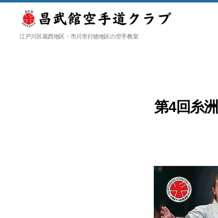
日
江戸川区葛西地区・市川市行徳地区の空手教室
本
空
手
道
糸
洲
第4回糸
会
昌
武
館
空
手
道
ク
ラ