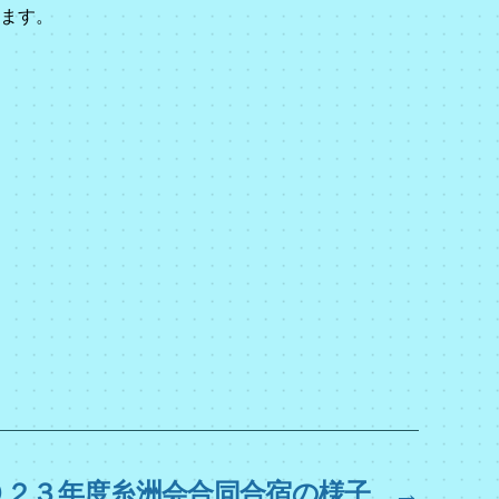
ます。
０２３年度糸洲会合同合宿の様子
→