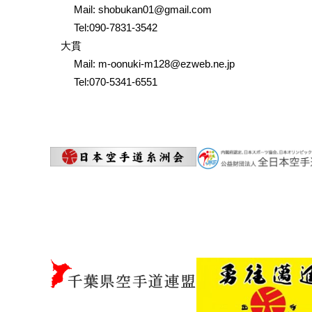
Mail: shobukan01@gmail.com
Tel:090-7831-3542
大貫
Mail: m-oonuki-m128@ezweb.ne.jp
Tel:070-5341-6551