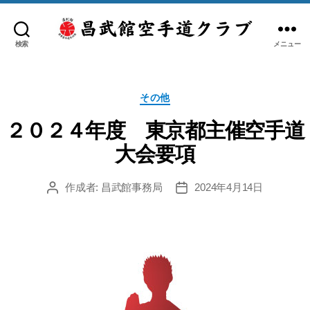
検索
メニュー
日
本
空
カ
手
その他
テ
道
ゴ
２０２４年度 東京都主催空手道
糸
リ
洲
大会要項
ー
会
昌
作成者:
昌武館事務局
2024年4月14日
投
投
武
稿
稿
館
者
日
空
手
道
ク
ラ