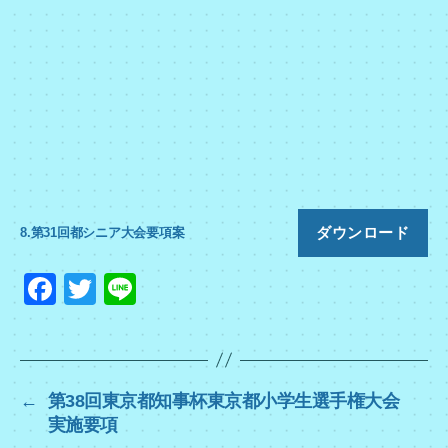
ダウンロード
8.第31回都シニア大会要項案
F
T
Li
a
wi
n
c
tt
e
e
er
←
第38回東京都知事杯東京都小学生選手権大会
b
実施要項