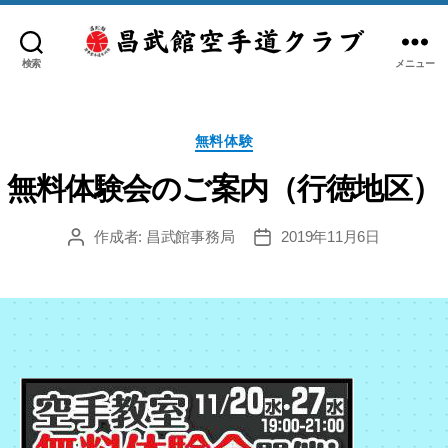
検索
メニュー
日
本
空
カ
手
無料体験
テ
道
ゴ
無料体験会のご案内（行徳地区）
糸
リ
洲
ー
作成者:
昌武館事務局
2019年11月6日
会
投
投
稿
稿
昌
者
日
武
館
空
手
道
ク
ラ