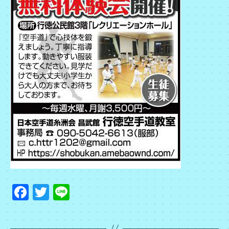
ブ
F
T
Li
a
wi
n
c
tt
e