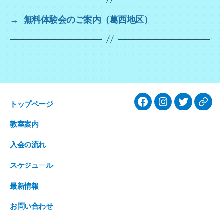
e
er
→
無料体験会のご案内（葛西地区）
b
o
o
k
トップページ
facebook
Instagram
twitter
Ame
教室案内
入会の流れ
スケジュール
最新情報
お問い合わせ