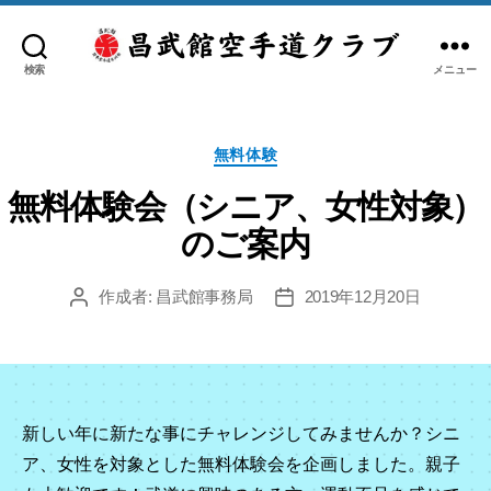
検索
メニュー
日
本
空
カ
手
無料体験
テ
道
ゴ
無料体験会（シニア、女性対象）
糸
リ
洲
のご案内
ー
会
昌
作成者:
昌武館事務局
2019年12月20日
投
投
武
稿
稿
館
者
日
空
手
道
新しい年に新たな事にチャレンジしてみませんか？シニ
ク
ア、女性を対象とした無料体験会を企画しました。親子
ラ