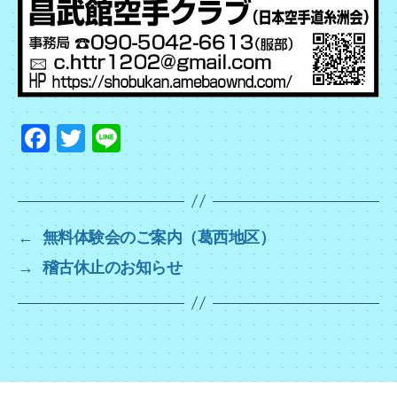
F
T
Li
a
wi
n
c
tt
e
e
er
←
無料体験会のご案内（葛西地区）
b
→
稽古休止のお知らせ
o
o
k