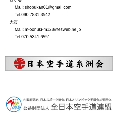
Mail: shobukan01@gmail.com
Tel:090-7831-3542
大貫
Mail: m-oonuki-m128@ezweb.ne.jp
Tel:070-5341-6551